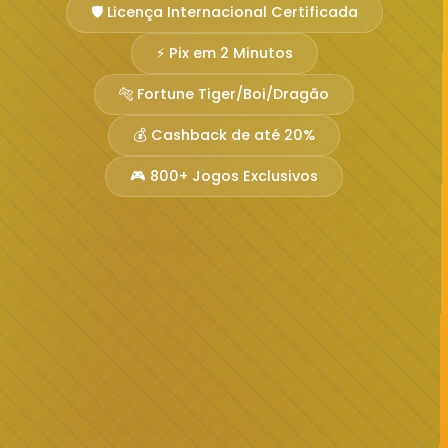
🛡️ Licença Internacional Certificada
⚡ Pix em 2 Minutos
🐅 Fortune Tiger/Boi/Dragão
💰 Cashback de até 20%
🎮 800+ Jogos Exclusivos