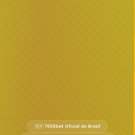
🇧🇷 7656bet Oficial do Brasil