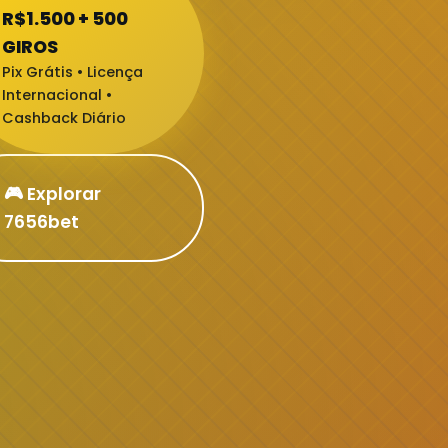
R$1.500 + 500
GIROS
Pix Grátis • Licença
Internacional •
Cashback Diário
🎮 Explorar
7656bet