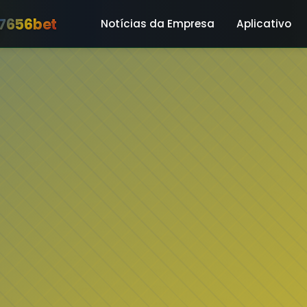
7656bet
Notícias da Empresa
Aplicativo