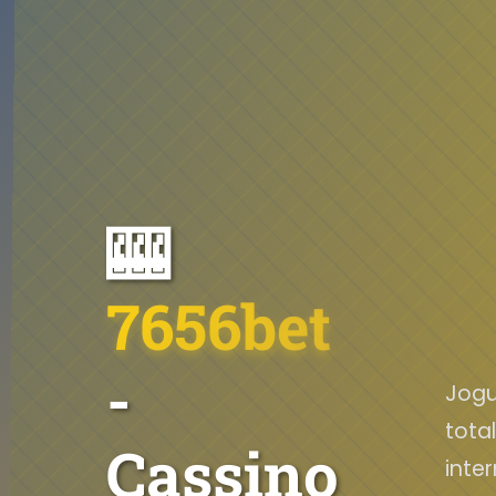
🎰
7656bet
-
Jogu
tota
Cassino
inte