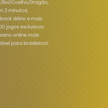
r/Boi/Coelho/Dragão,
em 2 minutos,
back diário e mais
00 jogos exclusivos.
ssino online mais
ável para brasileiros!