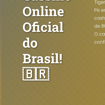
Tige
Online
Pix 
cash
Oficial
de 8
O ca
do
confi
Brasil!
🇧🇷