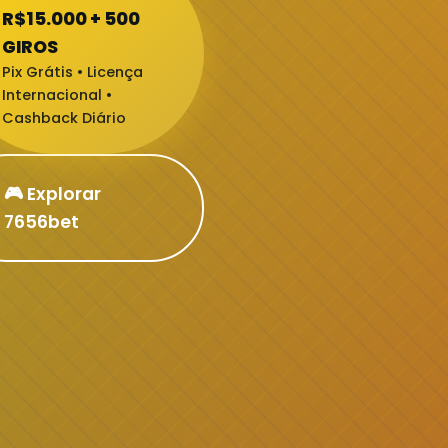
R$15.000 + 500
GIROS
Pix Grátis • Licença
Internacional •
Cashback Diário
🎮 Explorar
7656bet