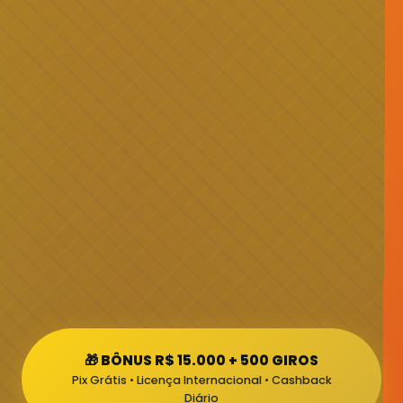
🎁 BÔNUS R$ 15.000 + 500 GIROS
Pix Grátis • Licença Internacional • Cashback
Diário