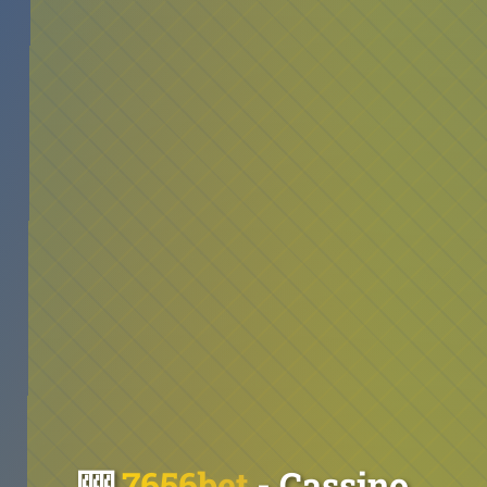
🎰
7656bet
- Cassino