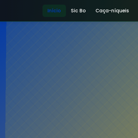
Início
Sic Bo
Caça-níqueis