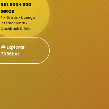
R$1.500 + 500
GIROS
Pix Grátis • Licença
Internacional •
Cashback Diário
🎮 Explorar
7656bet