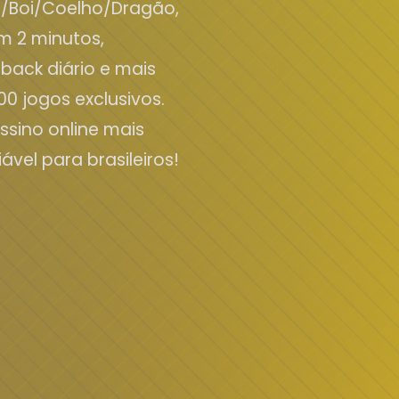
r/Boi/Coelho/Dragão,
em 2 minutos,
back diário e mais
00 jogos exclusivos.
ssino online mais
ável para brasileiros!