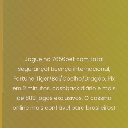
Jogue no 7656bet com total
segurança! Licença internacional,
Fortune Tiger/Boi/Coelho/Dragão, Pix
em 2 minutos, cashback diário e mais
de 800 jogos exclusivos. O cassino
online mais confiável para brasileiros!