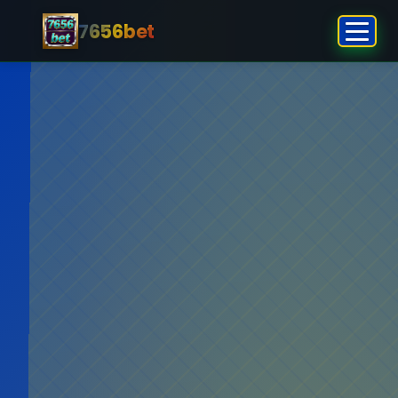
7656bet