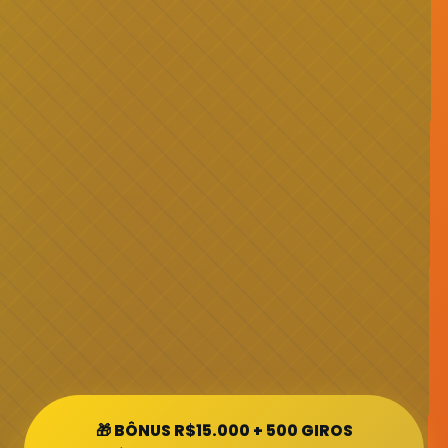
🎁 BÔNUS R$15.000 + 500 GIROS