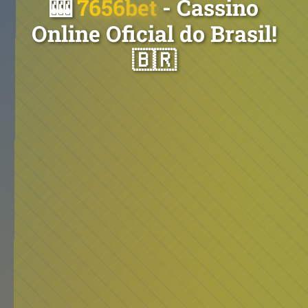
🎰
7656bet
- Cassino
Online Oficial do Brasil!
🇧🇷