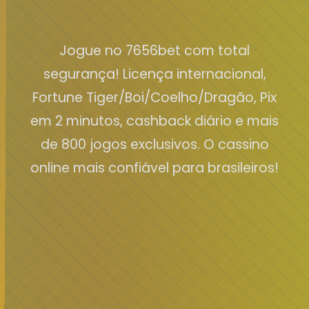
Jogue no 7656bet com total
segurança! Licença internacional,
Fortune Tiger/Boi/Coelho/Dragão, Pix
em 2 minutos, cashback diário e mais
de 800 jogos exclusivos. O cassino
online mais confiável para brasileiros!