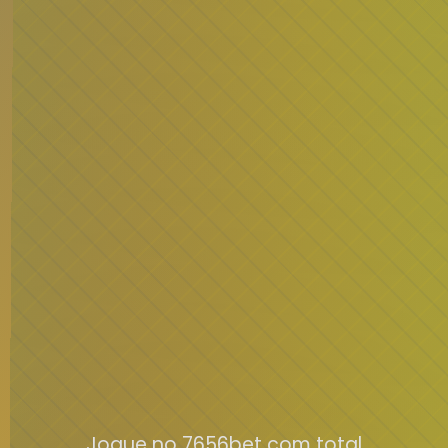
Jogue no 7656bet com total