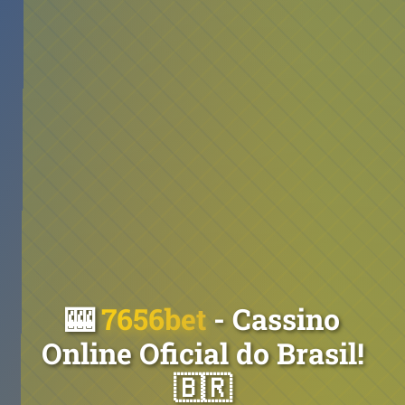
🎰
7656bet
- Cassino
Online Oficial do Brasil!
🇧🇷