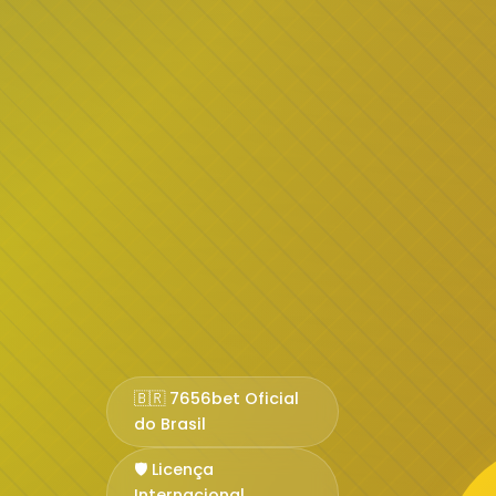
🇧🇷 7656bet Oficial
do Brasil
🛡️ Licença
Internacional