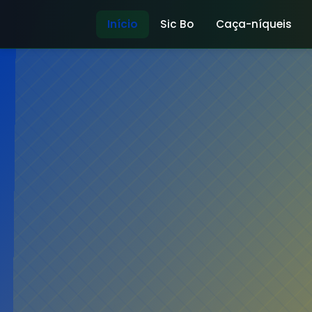
Início
Sic Bo
Caça-níqueis