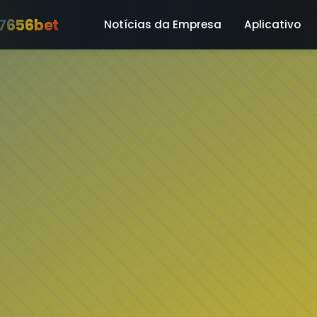
7656bet
Notícias da Empresa
Aplicativo