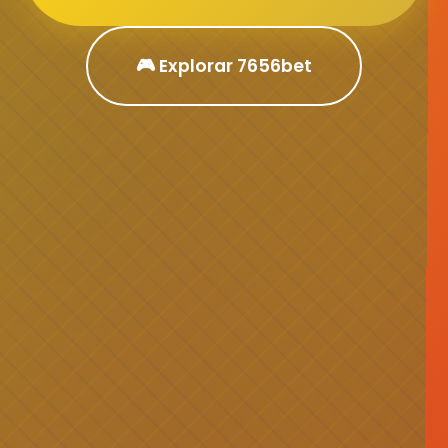
🎮 Explorar 7656bet