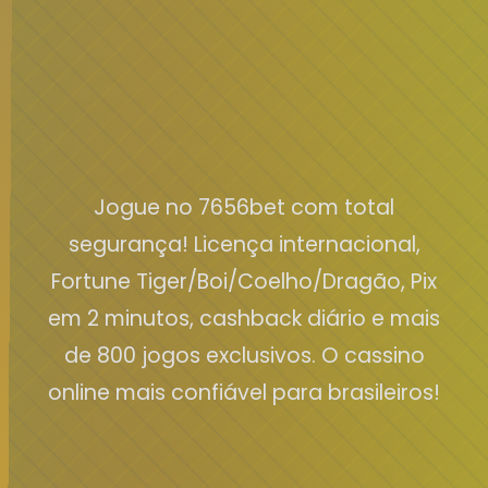
Jogue no 7656bet com total
segurança! Licença internacional,
Fortune Tiger/Boi/Coelho/Dragão, Pix
em 2 minutos, cashback diário e mais
de 800 jogos exclusivos. O cassino
online mais confiável para brasileiros!