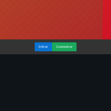
Entrar
Cadastrar
7656bet | Explorando o