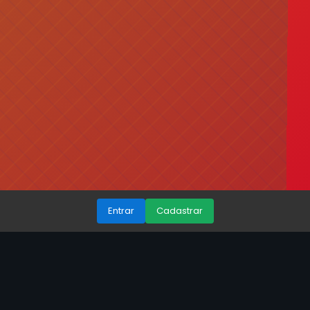
Entrar
Cadastrar