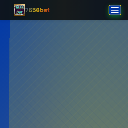
7656bet