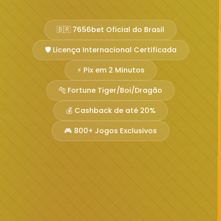
🇧🇷 7656bet Oficial do Brasil
🛡️ Licença Internacional Certificada
⚡ Pix em 2 Minutos
🐅 Fortune Tiger/Boi/Dragão
💰 Cashback de até 20%
🎮 800+ Jogos Exclusivos