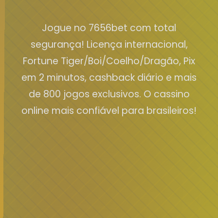
Jogue no 7656bet com total
segurança! Licença internacional,
Fortune Tiger/Boi/Coelho/Dragão, Pix
em 2 minutos, cashback diário e mais
de 800 jogos exclusivos. O cassino
online mais confiável para brasileiros!