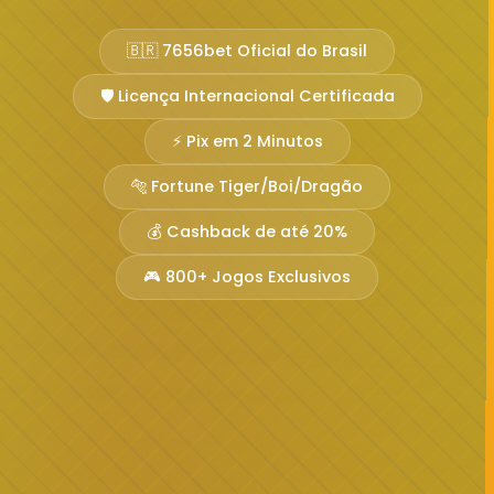
🇧🇷 7656bet Oficial do Brasil
🛡️ Licença Internacional Certificada
⚡ Pix em 2 Minutos
🐅 Fortune Tiger/Boi/Dragão
💰 Cashback de até 20%
🎮 800+ Jogos Exclusivos