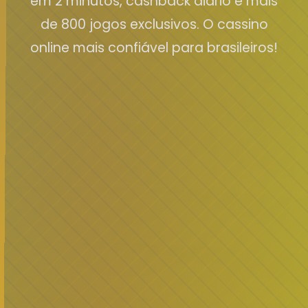
em 2 minutos, cashback diário e mais
de 800 jogos exclusivos. O cassino
online mais confiável para brasileiros!