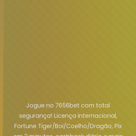
Jogue no 7656bet com total
segurança! Licença internacional,
Fortune Tiger/Boi/Coelho/Dragão, Pix