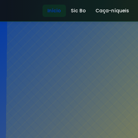
Início
Sic Bo
Caça-níqueis