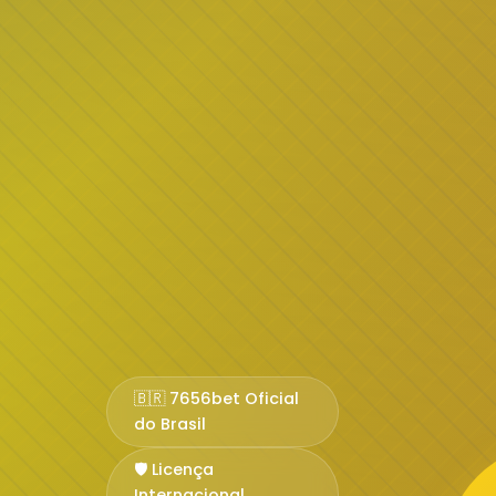
🇧🇷 7656bet Oficial
do Brasil
🛡️ Licença
Internacional