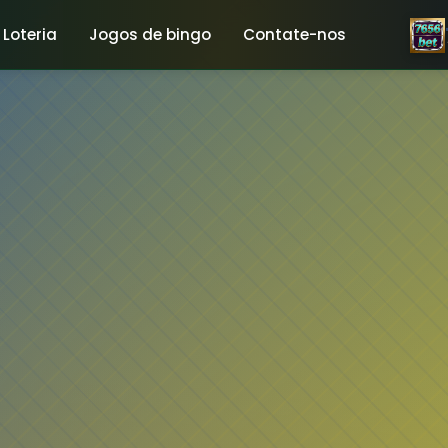
Loteria
Jogos de bingo
Contate-nos