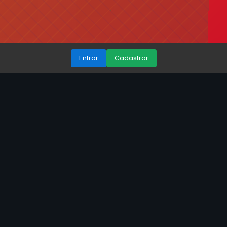
Entrar
Cadastrar
7656bet | Tudo Sobre
JumpHigh2: Um Guia
Completo