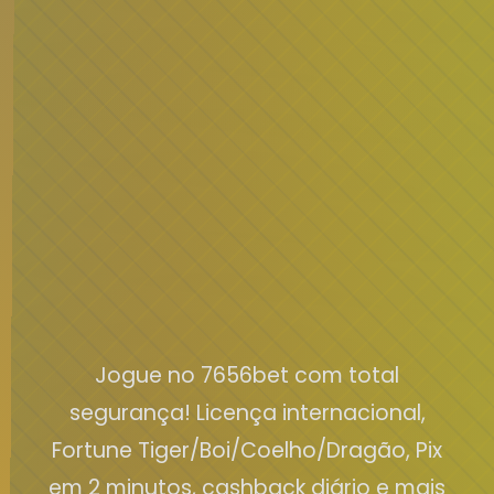
Jogue no 7656bet com total
segurança! Licença internacional,
Fortune Tiger/Boi/Coelho/Dragão, Pix
em 2 minutos, cashback diário e mais