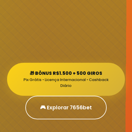
🎁 BÔNUS R$1.500 + 500 GIROS
Pix Grátis • Licença Internacional • Cashback
Diário
🎮 Explorar 7656bet