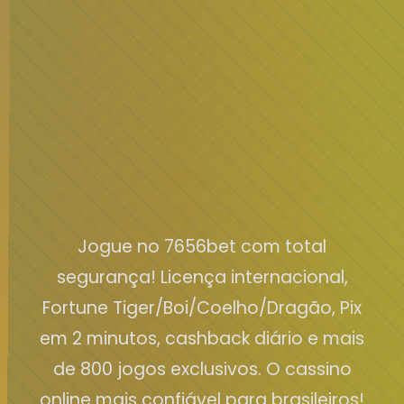
Jogue no 7656bet com total
segurança! Licença internacional,
Fortune Tiger/Boi/Coelho/Dragão, Pix
em 2 minutos, cashback diário e mais
de 800 jogos exclusivos. O cassino
online mais confiável para brasileiros!