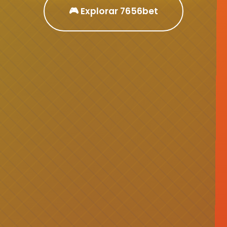
🎮 Explorar 7656bet