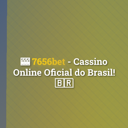
🎰
7656bet
- Cassino
Online Oficial do Brasil!
🇧🇷