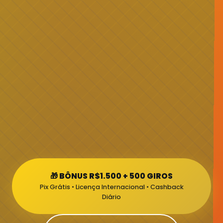
🎁 BÔNUS R$1.500 + 500 GIROS
Pix Grátis • Licença Internacional • Cashback
Diário