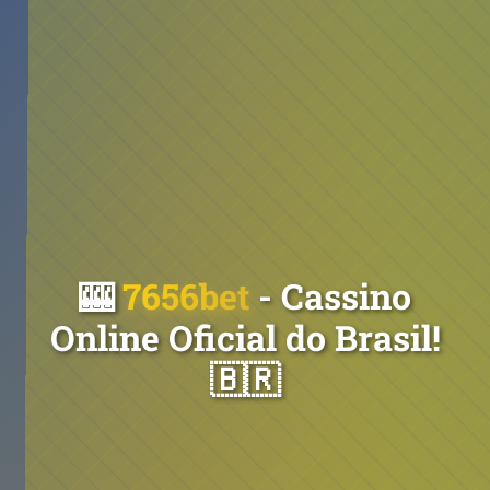
🎰
7656bet
- Cassino
Online Oficial do Brasil!
🇧🇷