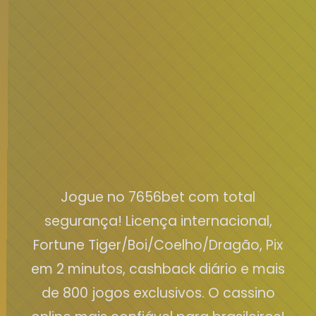
Jogue no 7656bet com total
segurança! Licença internacional,
Fortune Tiger/Boi/Coelho/Dragão, Pix
em 2 minutos, cashback diário e mais
de 800 jogos exclusivos. O cassino