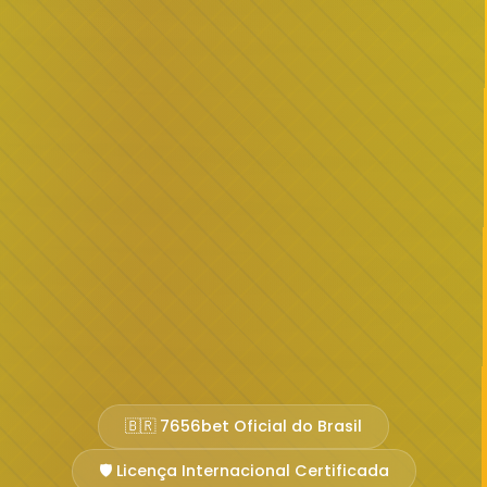
🇧🇷 7656bet Oficial do Brasil
🛡️ Licença Internacional Certificada