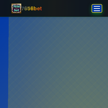
7656bet