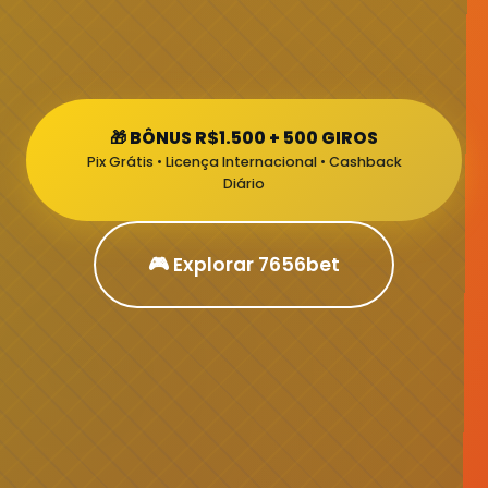
🎁 BÔNUS R$1.500 + 500 GIROS
Pix Grátis • Licença Internacional • Cashback
Diário
🎮 Explorar 7656bet