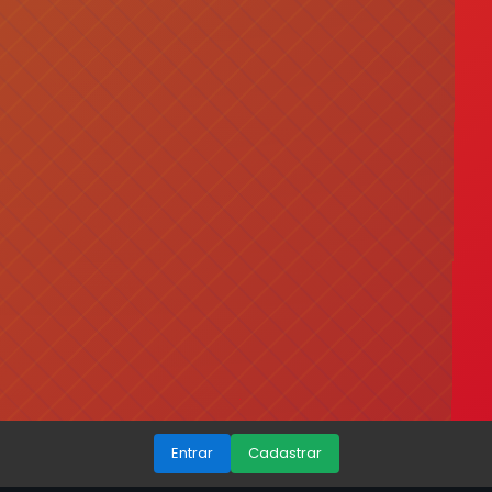
Entrar
Cadastrar