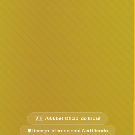
🇧🇷 7656bet Oficial do Brasil
🛡️ Licença Internacional Certificada