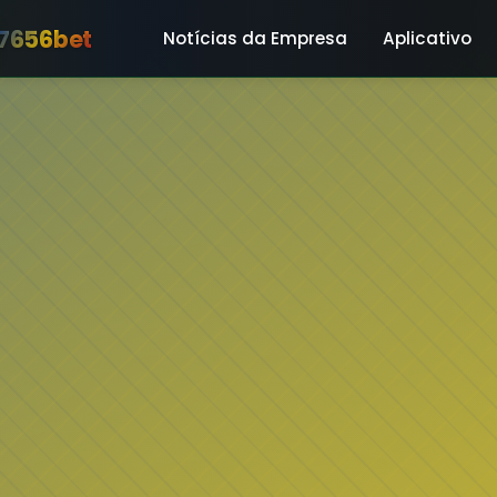
7656bet
Notícias da Empresa
Aplicativo