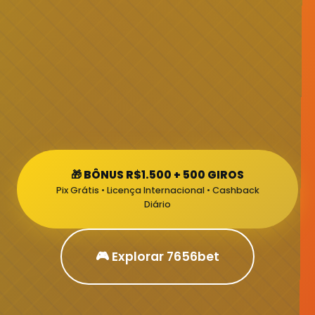
🎁 BÔNUS R$1.500 + 500 GIROS
Pix Grátis • Licença Internacional • Cashback
Diário
🎮 Explorar 7656bet