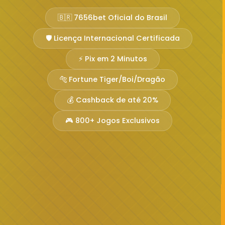
🇧🇷 7656bet Oficial do Brasil
🛡️ Licença Internacional Certificada
⚡ Pix em 2 Minutos
🐅 Fortune Tiger/Boi/Dragão
💰 Cashback de até 20%
🎮 800+ Jogos Exclusivos