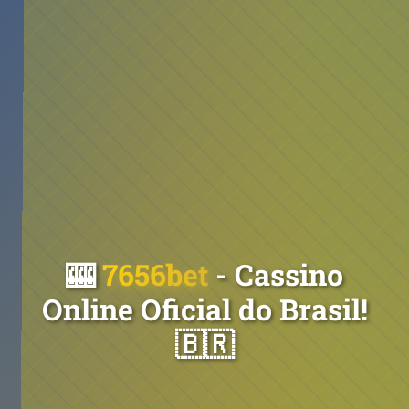
🎰
7656bet
- Cassino
Online Oficial do Brasil!
🇧🇷